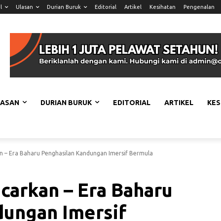
l
Ulasan
Durian Buruk
Editorial
Artikel
Kesihatan
Pengenalan
LASAN
DURIAN BURUK
EDITORIAL
ARTIKEL
KES
n – Era Baharu Penghasilan Kandungan Imersif Bermula
carkan – Era Baharu
dungan Imersif