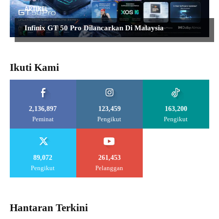
ARTIKEL
Infinix GT 50 Pro Dilancarkan Di Malaysia
Ikuti Kami
2,136,897
123,459
163,200
Peminat
Pengikut
Pengikut
89,072
261,453
Pengikut
Pelanggan
Hantaran Terkini