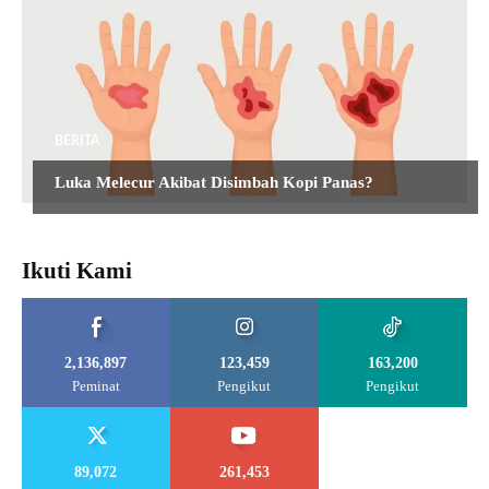
BERITA
Luka Melecur Akibat Disimbah Kopi Panas?
Ikuti Kami
2,136,897
123,459
163,200
Peminat
Pengikut
Pengikut
89,072
261,453