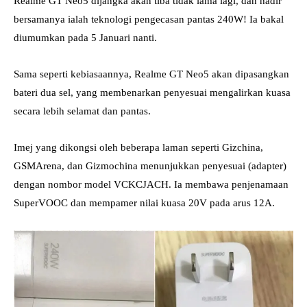
Realme GT Neo5 dijangka akan tiba tidak lama lagi, dan hadir
bersamanya ialah teknologi pengecasan pantas 240W! Ia bakal
diumumkan pada 5 Januari nanti.
Sama seperti kebiasaannya, Realme GT Neo5 akan dipasangkan
bateri dua sel, yang membenarkan penyesuai mengalirkan kuasa
secara lebih selamat dan pantas.
Imej yang dikongsi oleh beberapa laman seperti Gizchina,
GSMArena, dan Gizmochina menunjukkan penyesuai (adapter)
dengan nombor model VCKCJACH. Ia membawa penjenamaan
SuperVOOC dan mempamer nilai kuasa 20V pada arus 12A.