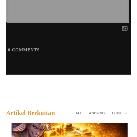
0
COMMENTS
Artikel Berkaitan
ALL
ANDROID
LEBIH