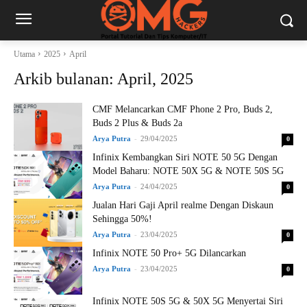
Utama
2025
April
Arkib bulanan: April, 2025
CMF Melancarkan CMF Phone 2 Pro, Buds 2,
Buds 2 Plus & Buds 2a
Arya Putra
-
29/04/2025
0
Infinix Kembangkan Siri NOTE 50 5G Dengan
Model Baharu: NOTE 50X 5G & NOTE 50S 5G
Arya Putra
-
24/04/2025
0
Jualan Hari Gaji April realme Dengan Diskaun
Sehingga 50%!
Arya Putra
-
23/04/2025
0
Infinix NOTE 50 Pro+ 5G Dilancarkan
Arya Putra
-
23/04/2025
0
Infinix NOTE 50S 5G & 50X 5G Menyertai Siri