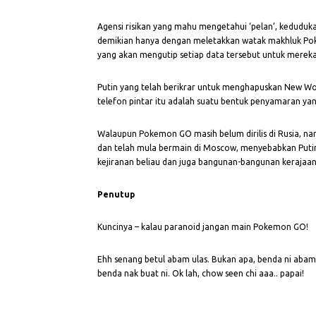
Agensi risikan yang mahu mengetahui ‘pelan’, keduduka
demikian hanya dengan meletakkan watak makhluk Pok
yang akan mengutip setiap data tersebut untuk mereka
Putin yang telah berikrar untuk menghapuskan New Wo
telefon pintar itu adalah suatu bentuk penyamaran yang
Walaupun Pokemon GO masih belum dirilis di Rusia, n
dan telah mula bermain di Moscow, menyebabkan Put
kejiranan beliau dan juga bangunan-bangunan kerajaan
Penutup
Kuncinya – kalau paranoid jangan main Pokemon GO!
Ehh senang betul abam ulas. Bukan apa, benda ni abam 
benda nak buat ni. Ok lah, chow seen chi aaa.. papai!