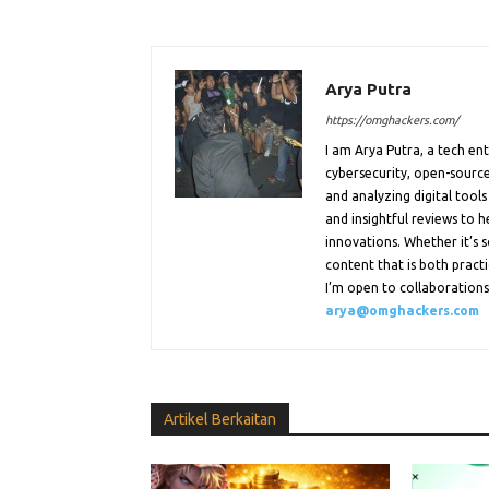
Arya Putra
https://omghackers.com/
I am Arya Putra, a tech e
cybersecurity, open-source
and analyzing digital tools
and insightful reviews to 
innovations. Whether it’s s
content that is both practi
I’m open to collaborations.
arya@omghackers.com
Artikel Berkaitan