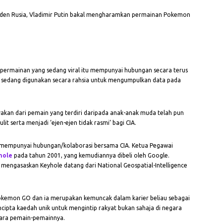
siden Rusia, Vladimir Putin bakal mengharamkan permainan Pokemon
permainan yang sedang viral itu mempunyai hubungan secara terus
rta sedang digunakan secara rahsia untuk mengumpulkan data pada
akan dari pemain yang terdiri daripada anak-anak muda telah pun
t serta menjadi ‘ejen-ejen tidak rasmi’ bagi CIA.
n mempunyai hubungan/kolaborasi bersama CIA. Ketua Pegawai
hole
pada tahun 2001, yang kemudiannya dibeli oleh Google.
mengasaskan Keyhole datang dari National Geospatial-Intelligence
 Pokemon GO dan ia merupakan kemuncak dalam karier beliau sebagai
cipta kaedah unik untuk mengintip rakyat bukan sahaja di negara
 para pemain-pemainnya.