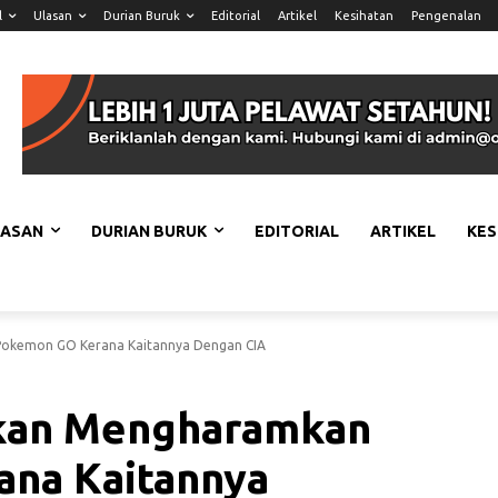
l
Ulasan
Durian Buruk
Editorial
Artikel
Kesihatan
Pengenalan
LASAN
DURIAN BURUK
EDITORIAL
ARTIKEL
KES
Pokemon GO Kerana Kaitannya Dengan CIA
Akan Mengharamkan
na Kaitannya