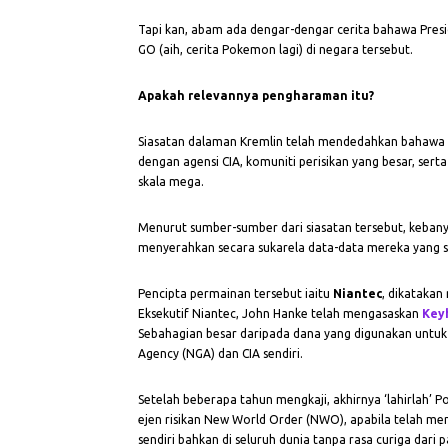
Tapi kan, abam ada dengar-dengar cerita bahawa Pre
GO (aih, cerita Pokemon lagi) di negara tersebut.
Apakah relevannya pengharaman itu?
Siasatan dalaman Kremlin telah mendedahkan bahawa 
dengan agensi CIA, komuniti perisikan yang besar, se
skala mega.
Menurut sumber-sumber dari siasatan tersebut, kebany
menyerahkan secara sukarela data-data mereka yang suli
Pencipta permainan tersebut iaitu
Niantec
, dikataka
Eksekutif Niantec, John Hanke telah mengasaskan
Key
Sebahagian besar daripada dana yang digunakan untuk 
Agency (NGA) dan CIA sendiri.
Setelah beberapa tahun mengkaji, akhirnya ‘lahirlah’
ejen risikan New World Order (NWO), apabila telah men
sendiri bahkan di seluruh dunia tanpa rasa curiga dari