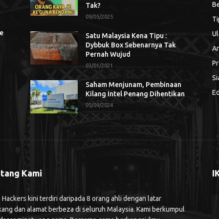
Be
Tak?
09/05/2025
Ti
se
Ul
Satu Malaysia Kena Tipu :
Dybbuk Box Sebenarnya Tak
An
Pernah Wujud
Pr
03/01/2021
Si
Saham Menjunam, Pembinaan
Ed
Kilang Intel Penang Dihentikan
05/09/2024
tang Kami
I
ackers kini terdiri daripada 8 orang ahli dengan latar
kang dan alamat berbeza di seluruh Malaysia. Kami berkumpul