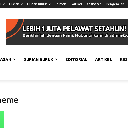
l
Ulasan
Durian Buruk
Editorial
Artikel
Kesihatan
Pengenalan
LASAN
DURIAN BURUK
EDITORIAL
ARTIKEL
KES
heme