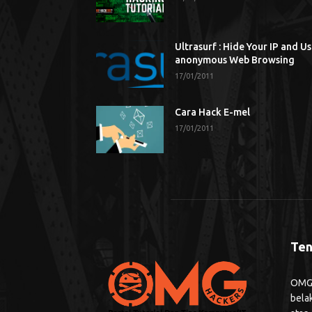
Ultrasurf : Hide Your IP and U
anonymous Web Browsing
17/01/2011
Cara Hack E-mel
17/01/2011
Ten
OMG H
bela