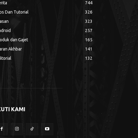
rita
744
ps Dan Tutorial
326
asan
323
droid
257
oduk dan Gajet
165
aran Akhbar
141
itorial
132
KUTI KAMI