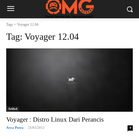
Tags
Voyager 12.04
Tag:
Voyager 12.04
Artikel
Voyager : Distro Linux Dari Perancis
Arya Putra
-
25/05/2012
0