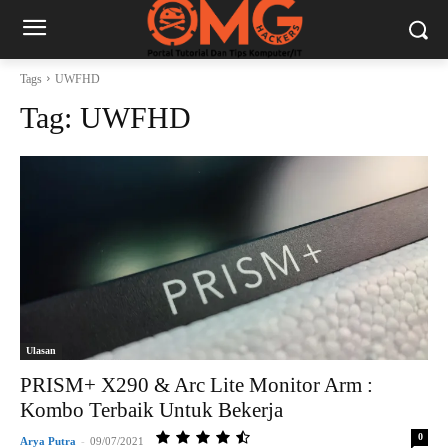
Tags
UWFHD
Tag:
UWFHD
Ulasan
PRISM+ X290 & Arc Lite Monitor Arm :
Kombo Terbaik Untuk Bekerja
0
Arya Putra
-
09/07/2021