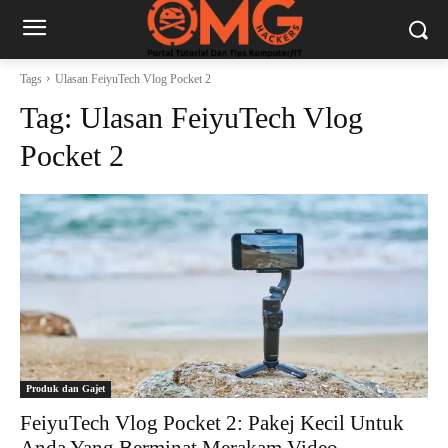
Tags
Ulasan FeiyuTech Vlog Pocket 2
Tag:
Ulasan FeiyuTech Vlog
Pocket 2
Produk dan Gajet
FeiyuTech Vlog Pocket 2: Pakej Kecil Untuk
Anda Yang Berminat Merakam Video