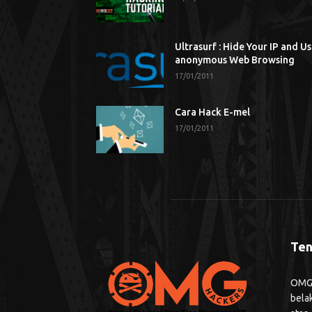
Ultrasurf : Hide Your IP and U
anonymous Web Browsing
17/01/2011
Cara Hack E-mel
17/01/2011
Ten
OMG H
bela