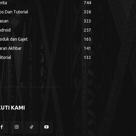
rita
744
ps Dan Tutorial
326
asan
323
droid
257
oduk dan Gajet
165
aran Akhbar
141
itorial
132
KUTI KAMI