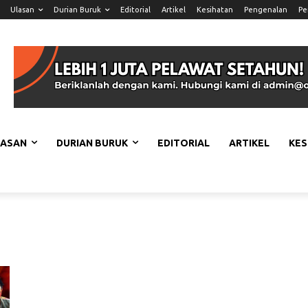
Ulasan
Durian Buruk
Editorial
Artikel
Kesihatan
Pengenalan
Pe
LASAN
DURIAN BURUK
EDITORIAL
ARTIKEL
KES