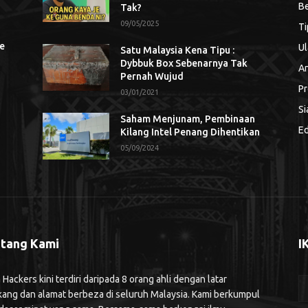
Be
Tak?
09/05/2025
Ti
se
Ul
Satu Malaysia Kena Tipu :
Dybbuk Box Sebenarnya Tak
An
Pernah Wujud
Pr
03/01/2021
Si
Saham Menjunam, Pembinaan
Ed
Kilang Intel Penang Dihentikan
05/09/2024
tang Kami
I
ackers kini terdiri daripada 8 orang ahli dengan latar
kang dan alamat berbeza di seluruh Malaysia. Kami berkumpul