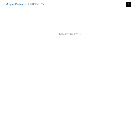
Arya Putra
-
11/09/2025
0
- Advertisment -