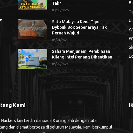
Be
Tak?
09/05/2025
Ti
se
Ul
Satu Malaysia Kena Tipu :
Dybbuk Box Sebenarnya Tak
An
Pernah Wujud
Pr
03/01/2021
Si
Saham Menjunam, Pembinaan
Ed
Kilang Intel Penang Dihentikan
05/09/2024
tang Kami
I
ackers kini terdiri daripada 8 orang ahli dengan latar
kang dan alamat berbeza di seluruh Malaysia. Kami berkumpul