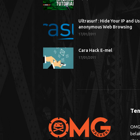
Ultrasurf : Hide Your IP and U
anonymous Web Browsing
17/01/2011
Cara Hack E-mel
17/01/2011
Ten
OMG H
bela