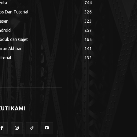
rita
744
ps Dan Tutorial
326
asan
323
droid
257
oduk dan Gajet
165
aran Akhbar
141
itorial
132
KUTI KAMI