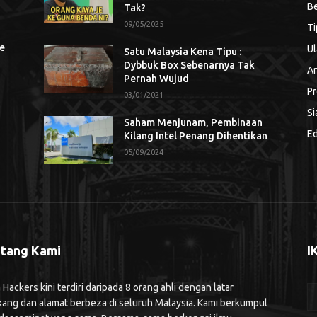
Be
Tak?
09/05/2025
Ti
se
Ul
Satu Malaysia Kena Tipu :
Dybbuk Box Sebenarnya Tak
An
Pernah Wujud
Pr
03/01/2021
Si
Saham Menjunam, Pembinaan
Ed
Kilang Intel Penang Dihentikan
05/09/2024
tang Kami
I
ackers kini terdiri daripada 8 orang ahli dengan latar
kang dan alamat berbeza di seluruh Malaysia. Kami berkumpul