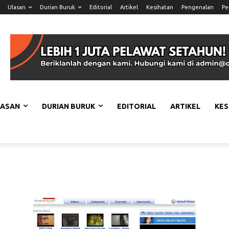
Ulasan
Durian Buruk
Editorial
Artikel
Kesihatan
Pengenalan
Pe
LASAN
DURIAN BURUK
EDITORIAL
ARTIKEL
KES