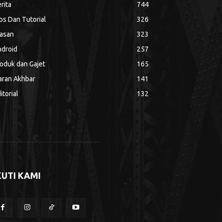
rita
744
ps Dan Tutorial
326
asan
323
droid
257
oduk dan Gajet
165
aran Akhbar
141
itorial
132
KUTI KAMI