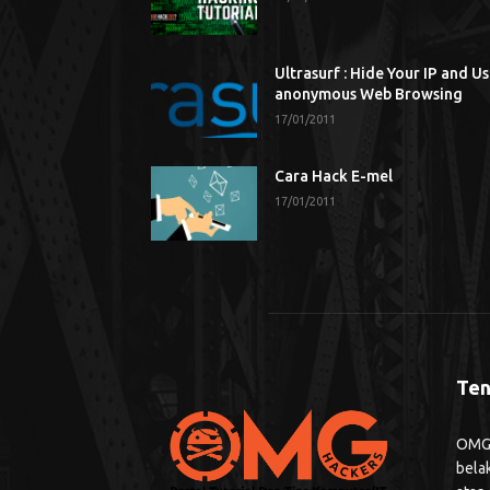
Ultrasurf : Hide Your IP and U
anonymous Web Browsing
17/01/2011
Cara Hack E-mel
17/01/2011
Ten
OMG H
bela