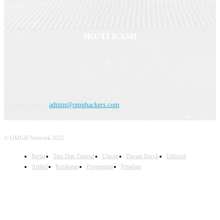
IKUTI KAMI
Hubungi Kami:
admin@omghackers.com
© OMGH Network 2025
Berita
Tips Dan Tutorial
Ulasan
Durian Buruk
Editorial
Artikel
Kesihatan
Pengenalan
Penafian