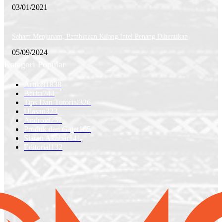
03/01/2021
Saham Menjunam, Pembinaan Kilang Intel Penang Dihentikan
05/09/2024
Kategori Popular
Artikel
1838
Berita
744
Tips Dan Tutorial
326
Ulasan
323
Android
257
Produk dan Gajet
165
Siaran Akhbar
141
Editorial
132