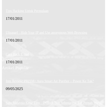
Tips Hacking Untuk Permulaan
17/01/2011
Ultrasurf : Hide Your IP and Use anonymous Web Browsing
17/01/2011
Cara Hack E-mel
17/01/2011
Artikel Popular
Jom Review: PRISM+ Aura Smart Air Purifier – Power Ke Tak?
09/05/2025
Satu Malaysia Kena Tipu : Dybbuk Box Sebenarnya Tak Pernah Wujud