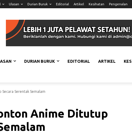
l
Ulasan
Durian Buruk
Editorial
Artikel
Kesihatan
Pengenalan
LASAN
DURIAN BURUK
EDITORIAL
ARTIKEL
KES
p Secara Serentak Semalam
onton Anime Ditutup
 Semalam