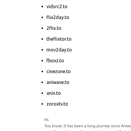
vidsrc2.to
flix2day.to
2flix.to
theflixtor.to
mov2day.to
fboxz.to
cinezone.to
aniwave.to
anix.to
zoroxtv.to