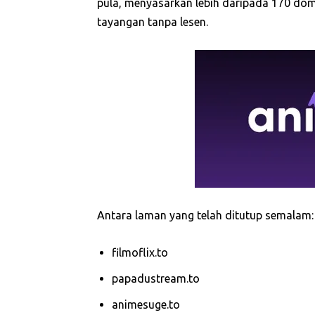
pula, menyasarkan lebih daripada 170 d
tayangan tanpa lesen.
Antara laman yang telah ditutup semalam:
filmoflix.to
papadustream.to
animesuge.to