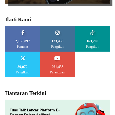
Ikuti Kami
2,136,897
123,459
163,200
Peminat
Pengikut
Pengikut
89,072
261,453
Pengikut
Pelanggan
Hantaran Terkini
Tune Talk Lancar Platform E-