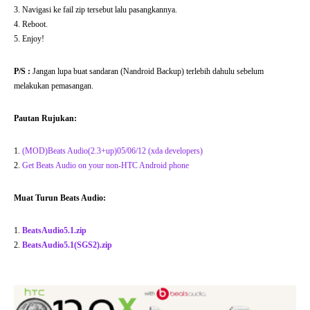
3. Navigasi ke fail zip tersebut lalu pasangkannya.
4. Reboot.
5. Enjoy!
P/S :
Jangan lupa buat sandaran (Nandroid Backup) terlebih dahulu sebelum
melakukan pemasangan.
Pautan Rujukan:
1.
(MOD)Beats Audio(2.3+up)05/06/12 (xda developers)
2.
Get Beats Audio on your non-HTC Android phone
Muat Turun Beats Audio:
1.
BeatsAudio5.1.zip
2.
BeatsAudio5.1(SGS2).zip