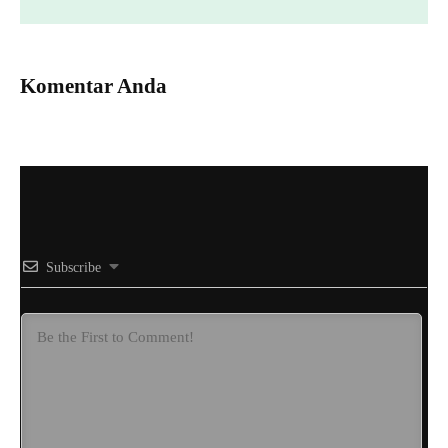
Komentar Anda
Subscribe