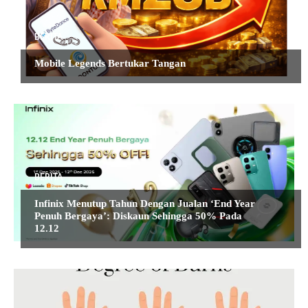
BERITA
Mobile Legends Bertukar Tangan
BERITA
Infinix Menutup Tahun Dengan Jualan ‘End Year
Penuh Bergaya’: Diskaun Sehingga 50% Pada
12.12