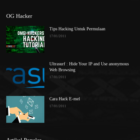
OG Hacker
Tips Hacking Untuk Permulaan
17/01/2011
Ultrasurf : Hide Your IP and Use anonymous
Web Browsing
17/01/2011
Cara Hack E-mel
17/01/2011
Artikel Popular