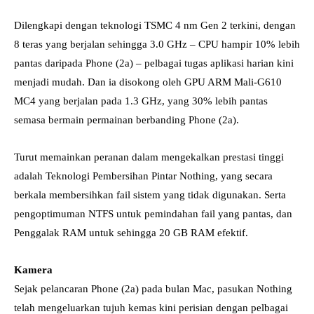
Dilengkapi dengan teknologi TSMC 4 nm Gen 2 terkini, dengan
8 teras yang berjalan sehingga 3.0 GHz – CPU hampir 10% lebih
pantas daripada Phone (2a) – pelbagai tugas aplikasi harian kini
menjadi mudah. Dan ia disokong oleh GPU ARM Mali-G610
MC4 yang berjalan pada 1.3 GHz, yang 30% lebih pantas
semasa bermain permainan berbanding Phone (2a).
Turut memainkan peranan dalam mengekalkan prestasi tinggi
adalah Teknologi Pembersihan Pintar Nothing, yang secara
berkala membersihkan fail sistem yang tidak digunakan. Serta
pengoptimuman NTFS untuk pemindahan fail yang pantas, dan
Penggalak RAM untuk sehingga 20 GB RAM efektif.
Kamera
Sejak pelancaran Phone (2a) pada bulan Mac, pasukan Nothing
telah mengeluarkan tujuh kemas kini perisian dengan pelbagai