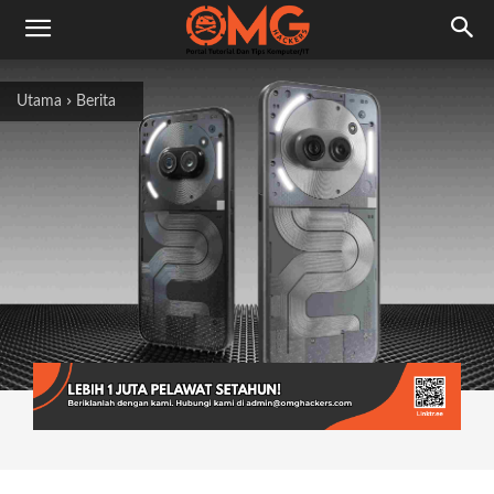
Utama
Berita