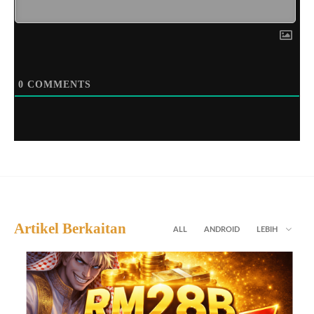
0
COMMENTS
Artikel Berkaitan
ALL
ANDROID
LEBIH