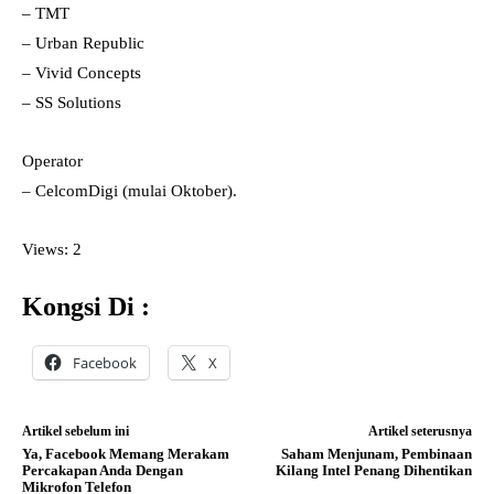
– TMT
– Urban Republic
– Vivid Concepts
– SS Solutions
Operator
– CelcomDigi (mulai Oktober).
Views: 2
Kongsi Di :
Facebook
X
Artikel sebelum ini
Artikel seterusnya
Ya, Facebook Memang Merakam
Saham Menjunam, Pembinaan
Percakapan Anda Dengan
Kilang Intel Penang Dihentikan
Mikrofon Telefon