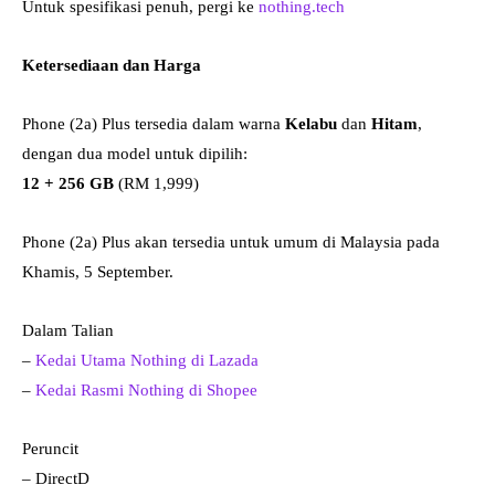
Untuk spesifikasi penuh, pergi ke
nothing.tech
Ketersediaan dan Harga
Phone (2a) Plus tersedia dalam warna
Kelabu
dan
Hitam
,
dengan dua model untuk dipilih:
12 + 256 GB
(RM 1,999)
Phone (2a) Plus akan tersedia untuk umum di Malaysia pada
Khamis, 5 September.
Dalam Talian
–
Kedai Utama Nothing di Lazada
–
Kedai Rasmi Nothing di Shopee
Peruncit
– DirectD