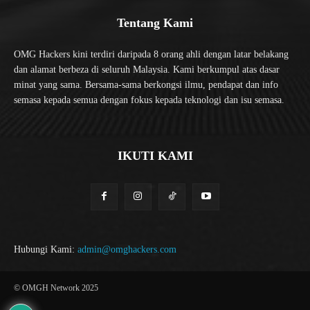
Tentang Kami
OMG Hackers kini terdiri daripada 8 orang ahli dengan latar belakang
dan alamat berbeza di seluruh Malaysia. Kami berkumpul atas dasar
minat yang sama. Bersama-sama berkongsi ilmu, pendapat dan info
semasa kepada semua dengan fokus kepada teknologi dan isu semasa.
IKUTI KAMI
Hubungi Kami:
admin@omghackers.com
© OMGH Network 2025