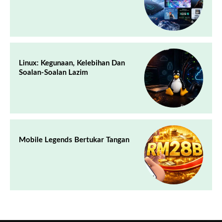
Linux: Kegunaan, Kelebihan Dan
Soalan-Soalan Lazim
Mobile Legends Bertukar Tangan