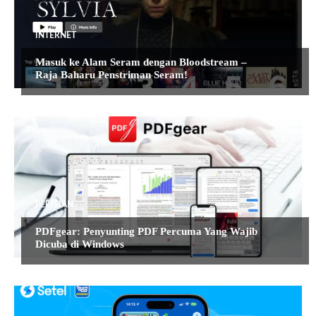
INTERNET
Masuk ke Alam Seram dengan Bloodstream –
Raja Baharu Penstriman Seram!
PERISIAN
PDFgear: Penyunting PDF Percuma Yang Wajib
Dicuba di Windows