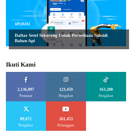
APLIKASI
Daftar Setel Sekarang Untuk Persediaan Subsidi
Bahan Api
Ikuti Kami
2,136,897
123,459
163,200
Peminat
Pengikut
Pengikut
89,072
261,453
Pengikut
Pelanggan