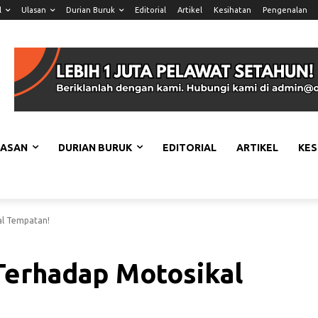
l
Ulasan
Durian Buruk
Editorial
Artikel
Kesihatan
Pengenalan
LASAN
DURIAN BURUK
EDITORIAL
ARTIKEL
KES
al Tempatan!
Terhadap Motosikal