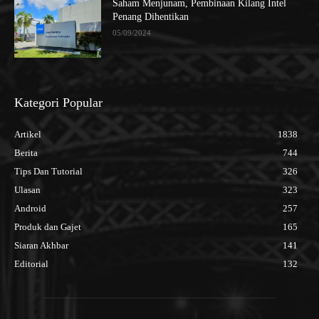
Saham Menjunam, Pembinaan Kilang Intel
Penang Dihentikan
05/09/2024
Kategori Popular
Artikel
1838
Berita
744
Tips Dan Tutorial
326
Ulasan
323
Android
257
Produk dan Gajet
165
Siaran Akhbar
141
Editorial
132