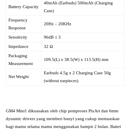
40mAh (Earbuds) 500mAh (Charging
Battery Capacity
Case)
Frequency
20Hz – 20KHz
Response
Sensitivity
96dB ± 3
Impedance
32 Ω
Packaging
109.5(L) x 38.5(W) x 113.5(H) mm
Measurement
Earbuds 4.5g x 2 Charging Case 50g
Net Weight
(without earpieces)
GM4 Mini1 dikuasakan oleh chip pemproses PixArt dan 6mm
dynamic drivers yang memberi bunyi yang cukup memuaskan
bagi mamu selama mamu menggunakan hampir 2 bulan. Bateri