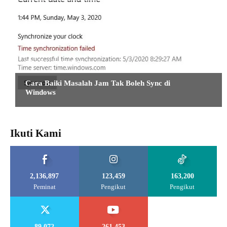
TIPS DAN TUTORIAL
Cara Baiki Masalah Jam Tak Boleh Sync di
Windows
Ikuti Kami
2,136,897
123,459
163,200
Peminat
Pengikut
Pengikut
89,072
261,453