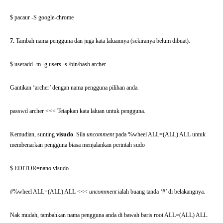
$ pacaur -S google-chrome
7.
Tambah nama pengguna dan juga kata laluannya (sekiranya belum dibuat).
$ useradd -m -g users -s /bin/bash archer
Gantikan ‘archer’ dengan nama pengguna pilihan anda.
passwd archer <<< Tetapkan kata laluan untuk pengguna.
Kemudian, sunting
visudo
. Sila
uncomment
pada %wheel ALL=(ALL) ALL untuk
membenarkan pengguna biasa menjalankan perintah sudo
$ EDITOR=nano visudo
#%wheel ALL=(ALL) ALL <<<
uncomment
ialah buang tanda ‘#’ di belakangnya.
Nak mudah, tambahkan nama pengguna anda di bawah baris root ALL=(ALL) ALL.