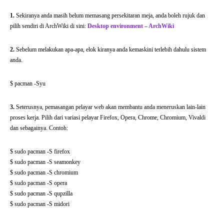
1.
Sekiranya anda masih belum memasang persekitaran meja, anda boleh rujuk dan
pilih sendiri di ArchWiki di sini:
Desktop environment – ArchWiki
2.
Sebelum melakukan apa-apa, elok kiranya anda kemaskini terlebih dahulu sistem
anda.
$ pacman -Syu
3.
Seterusnya, pemasangan pelayar web akan membantu anda meneruskan lain-lain
proses kerja. Pilih dari variasi pelayar Firefox, Opera, Chrome, Chromium, Vivaldi
dan sebagainya. Contoh:
$ sudo pacman -S firefox
$ sudo pacman -S seamonkey
$ sudo pacman -S chromium
$ sudo pacman -S opera
$ sudo pacman -S qupzilla
$ sudo pacman -S midori