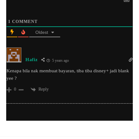
1
COMMENT
Oldest
Hafiz
5 years ago
Kenapa bila nak membuat bayaran, tiba tiba disney+ jadi blank
yee ?
Reply
0