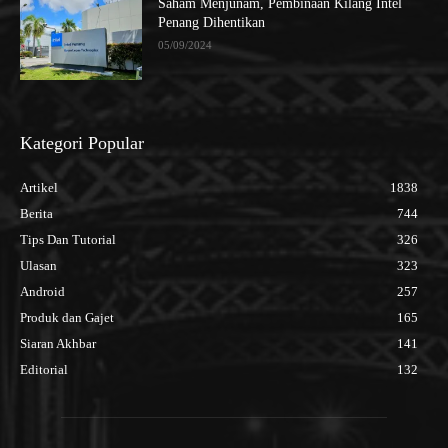
Saham Menjunam, Pembinaan Kilang Intel
Penang Dihentikan
05/09/2024
Kategori Popular
Artikel
1838
Berita
744
Tips Dan Tutorial
326
Ulasan
323
Android
257
Produk dan Gajet
165
Siaran Akhbar
141
Editorial
132