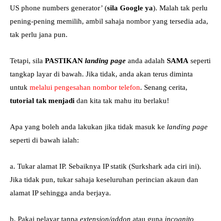
US phone numbers generator’ (
sila Google ya
). Malah tak perlu
pening-pening memilih, ambil sahaja nombor yang tersedia ada,
tak perlu jana pun.
Tetapi, sila
PASTIKAN
landing page
anda adalah
SAMA
seperti
tangkap layar di bawah. Jika tidak, anda akan terus diminta
untuk
melalui pengesahan nombor telefon
. Senang cerita,
tutorial tak menjadi
dan kita tak mahu itu berlaku!
Apa yang boleh anda lakukan jika tidak masuk ke
landing page
seperti di bawah ialah:
a. Tukar alamat IP. Sebaiknya IP statik (Surkshark ada ciri ini).
Jika tidak pun, tukar sahaja keseluruhan perincian akaun dan
alamat IP sehingga anda berjaya.
b. Pakai pelayar tanpa
extension/addon
atau guna
incognito