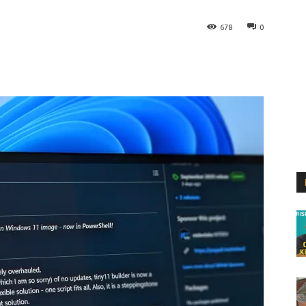
678
0