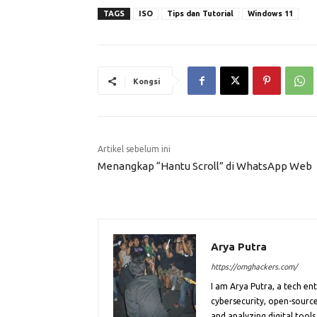
TAGS
ISO
Tips dan Tutorial
Windows 11
Kongsi
Artikel sebelum ini
Menangkap “Hantu Scroll” di WhatsApp Web
Arya Putra
https://omghackers.com/
I am Arya Putra, a tech e
cybersecurity, open-source
and analyzing digital tools