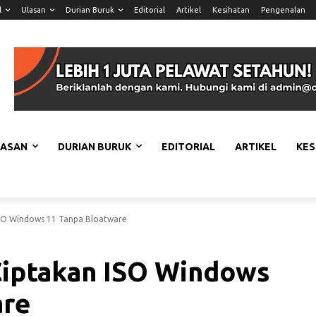
l
Ulasan
Durian Buruk
Editorial
Artikel
Kesihatan
Pengenalan
LASAN
DURIAN BURUK
EDITORIAL
ARTIKEL
KES
 ISO Windows 11 Tanpa Bloatware
Ciptakan ISO Windows
are