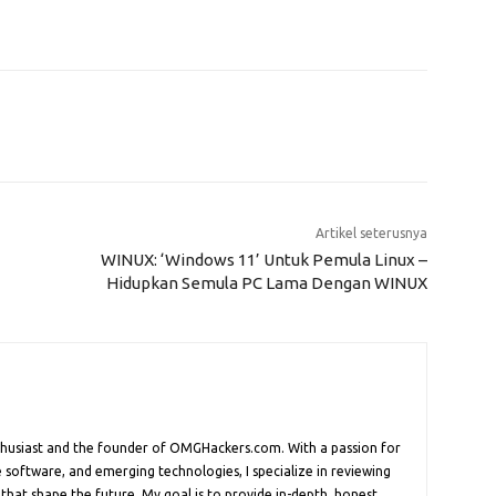
Artikel seterusnya
WINUX: ‘Windows 11’ Untuk Pemula Linux –
Hidupkan Semula PC Lama Dengan WINUX
nthusiast and the founder of OMGHackers.com. With a passion for
 software, and emerging technologies, I specialize in reviewing
 that shape the future. My goal is to provide in-depth, honest,