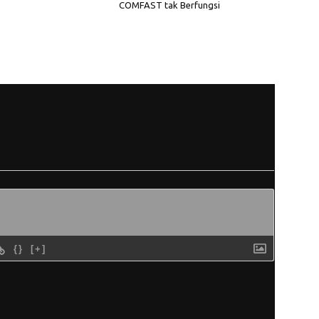
COMFAST tak Berfungsi
{}
[+]