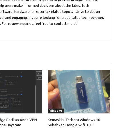
help users make informed decisions about the latest tech
oftware, hardware, or security-related topics, I strive to deliver
cal and engaging. If you’re looking for a dedicated tech reviewer,
 For review inquiries, feel free to contact me at
Windows
dge Berikan Anda VPN
Kemaskini Terbaru Windows 10
npa Bayaran!
Sebabkan Dongle Wifi+BT