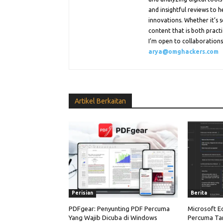
and insightful reviews to 
innovations. Whether it’s s
content that is both practi
I’m open to collaborations.
arya@omghackers.com
Artikel Berkaitan
Perisian
Berita
PDFgear: Penyunting PDF Percuma
Microsoft E
Yang Wajib Dicuba di Windows
Percuma Ta