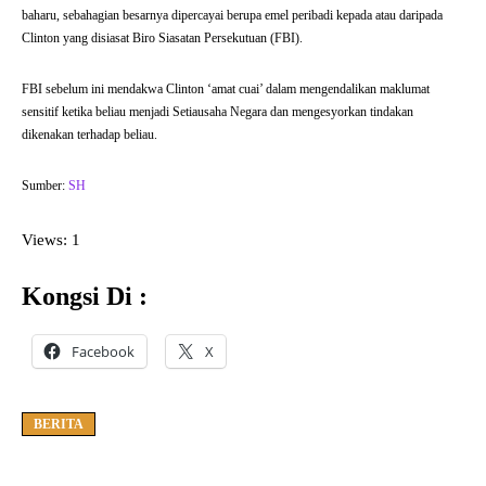
baharu, sebahagian besarnya dipercayai berupa emel peribadi kepada atau daripada
Clinton yang disiasat Biro Siasatan Persekutuan (FBI).
FBI sebelum ini mendakwa Clinton ‘amat cuai’ dalam mengendalikan maklumat
sensitif ketika beliau menjadi Setiausaha Negara dan mengesyorkan tindakan
dikenakan terhadap beliau.
Sumber:
SH
Views: 1
Kongsi Di :
Facebook
X
BERITA