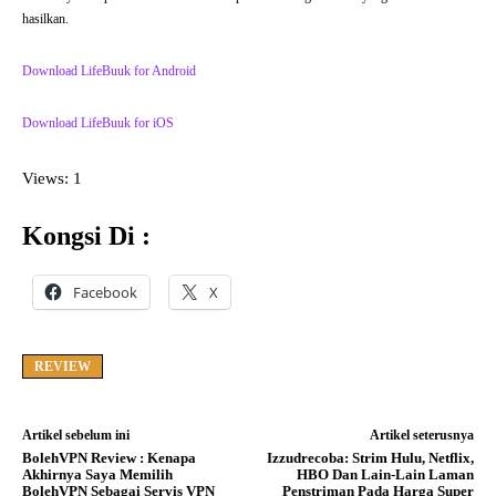
hasilkan.
Download LifeBuuk for Android
Download LifeBuuk for iOS
Views: 1
Kongsi Di :
Facebook
X
REVIEW
Artikel sebelum ini
Artikel seterusnya
BolehVPN Review : Kenapa
Izzudrecoba: Strim Hulu, Netflix,
Akhirnya Saya Memilih
HBO Dan Lain-Lain Laman
BolehVPN Sebagai Servis VPN
Penstriman Pada Harga Super