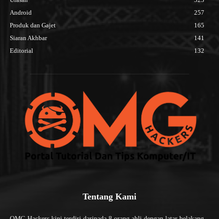
Android
257
Produk dan Gajet
165
Siaran Akhbar
141
Editorial
132
Tentang Kami
OMG Hackers kini terdiri daripada 8 orang ahli dengan latar belakang