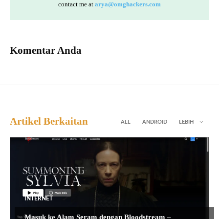
contact me at
arya@omghackers.com
Komentar Anda
Artikel Berkaitan
ALL
ANDROID
LEBIH
INTERNET
Masuk ke Alam Seram dengan Bloodstream –