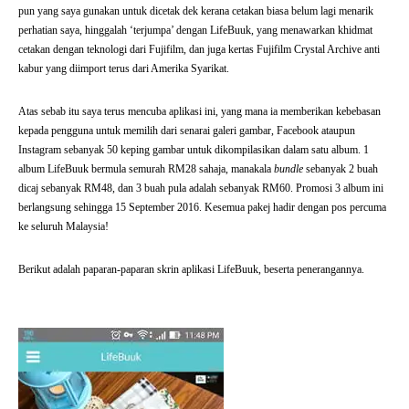
pun yang saya gunakan untuk dicetak dek kerana cetakan biasa belum lagi menarik
perhatian saya, hinggalah ‘terjumpa’ dengan LifeBuuk, yang menawarkan khidmat
cetakan dengan teknologi dari Fujifilm, dan juga kertas Fujifilm Crystal Archive anti
kabur yang diimport terus dari Amerika Syarikat.
Atas sebab itu saya terus mencuba aplikasi ini, yang mana ia memberikan kebebasan
kepada pengguna untuk memilih dari senarai galeri gambar, Facebook ataupun
Instagram sebanyak 50 keping gambar untuk dikompilasikan dalam satu album. 1
album LifeBuuk bermula semurah RM28 sahaja, manakala
bundle
sebanyak 2 buah
dicaj sebanyak RM48, dan 3 buah pula adalah sebanyak RM60. Promosi 3 album ini
berlangsung sehingga 15 September 2016. Kesemua pakej hadir dengan pos percuma
ke seluruh Malaysia!
Berikut adalah paparan-paparan skrin aplikasi LifeBuuk, beserta penerangannya.