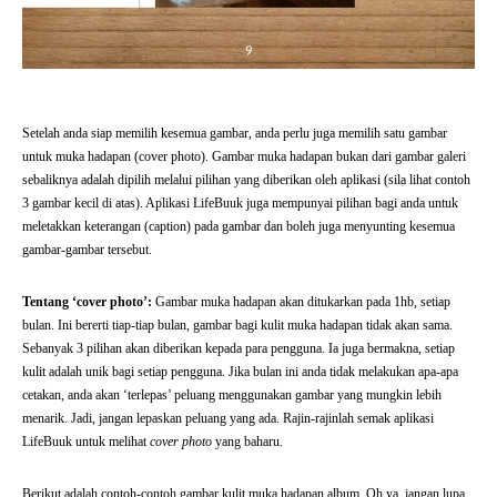
Setelah anda siap memilih kesemua gambar, anda perlu juga memilih satu gambar
untuk muka hadapan (cover photo). Gambar muka hadapan bukan dari gambar galeri
sebaliknya adalah dipilih melalui pilihan yang diberikan oleh aplikasi (sila lihat contoh
3 gambar kecil di atas). Aplikasi LifeBuuk juga mempunyai pilihan bagi anda untuk
meletakkan keterangan (caption) pada gambar dan boleh juga menyunting kesemua
gambar-gambar tersebut.
Tentang ‘cover photo’:
Gambar muka hadapan akan ditukarkan pada 1hb, setiap
bulan. Ini bererti tiap-tiap bulan, gambar bagi kulit muka hadapan tidak akan sama.
Sebanyak 3 pilihan akan diberikan kepada para pengguna. Ia juga bermakna, setiap
kulit adalah unik bagi setiap pengguna. Jika bulan ini anda tidak melakukan apa-apa
cetakan, anda akan ‘terlepas’ peluang menggunakan gambar yang mungkin lebih
menarik. Jadi, jangan lepaskan peluang yang ada. Rajin-rajinlah semak aplikasi
LifeBuuk untuk melihat
cover photo
yang baharu.
Berikut adalah contoh-contoh gambar kulit muka hadapan album. Oh ya, jangan lupa,