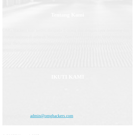
Tentang Kami
OMG Hackers kini terdiri daripada 8 orang ahli dengan latar belakang dan
alamat berbeza di seluruh Malaysia. Kami berkumpul atas dasar minat yang
sama. Bersama-sama berkongsi ilmu, pendapat dan info semasa kepada
semua dengan fokus kepada teknologi dan isu semasa.
IKUTI KAMI
Hubungi Kami:
admin@omghackers.com