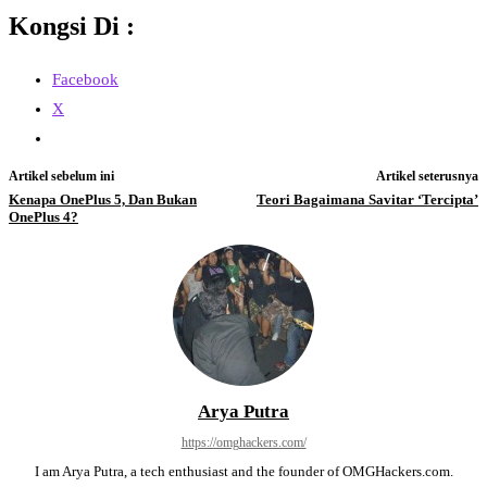
Kongsi Di :
Facebook
X
Artikel sebelum ini
Artikel seterusnya
Kenapa OnePlus 5, Dan Bukan
Teori Bagaimana Savitar ‘Tercipta’
OnePlus 4?
Arya Putra
https://omghackers.com/
I am Arya Putra, a tech enthusiast and the founder of OMGHackers.com.