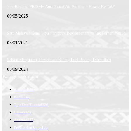
Jom Review: PRISM+ Aura Smart Air Purifier – Power Ke Tak?
09/05/2025
Satu Malaysia Kena Tipu : Dybbuk Box Sebenarnya Tak Pernah Wujud
03/01/2021
Saham Menjunam, Pembinaan Kilang Intel Penang Dihentikan
05/09/2024
Kategori Popular
Artikel
1838
Berita
744
Tips Dan Tutorial
326
Ulasan
323
Android
257
Produk dan Gajet
165