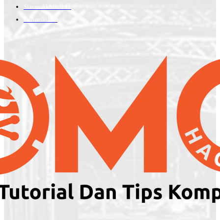
Siaran Akhbar
141
Editorial
132