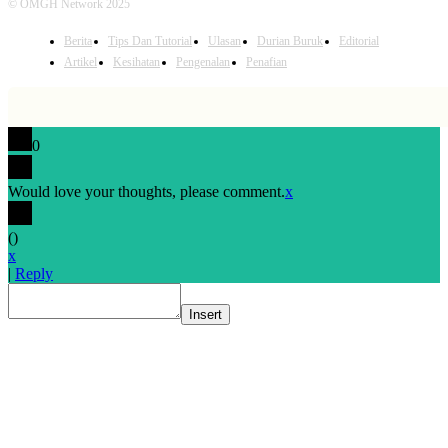
© OMGH Network 2025
Berita
Tips Dan Tutorial
Ulasan
Durian Buruk
Editorial
Artikel
Kesihatan
Pengenalan
Penafian
0
Would love your thoughts, please comment.
x
(
)
x
|
Reply
Insert