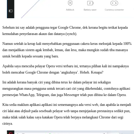
Sebelum ini say adalah pengguna tegar Google Chrome, dek kerana begitu terikat kepada
kemudahan penyelarasan akaun dan datanya (synch).
Namun setelah ia kerap kali menyebabkan penggunaan cakera keras melonjak kepada 100%
dan menjadikan sistem agak lembab, lemau, dan lesu, maka mungkin sudah tiba masanya
untuk beralih kepada sesuatu yang baru.
Apabila saya mencuba pelayar Opera versi terbaru ini, tertanya pilihan kali ini nampaknya
boleh mencabar Google Chrome dengan ‘angkuhnya’. Heheh. Kenapa?
Ini adalah kerana banyak ciri yang dibina terus ke dalam pelayar ini sekaligus
mengurangkan masa pengguna untuk tercari-cari ciri yang dikehendaki, contohnya aplikasi
permesejan WhatsApp, Telegram, dan juga Messenger telah pun dibina ke dalam Opera.
Kita sedia maklum aplikasi-aplikasi ini sememangnya ada versi web, dan apabila ia menjadi
ciri lalai atau
default
pada sesebuah pelayar web tanpa menjejaskan prestasinya sedikit pun,
maka tidak salah kalau saya katakan Opera telah berjaya melangkaui Chrome dari segi
cirinya.