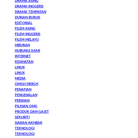
DRAMA ASING
DRAMA INGGERIS
DRAMA TEMPATAN
DURIAN BURUK
EDITORIAL
FILEM ASING
FILEM INGGERIS
FILEM MELAYU
HIBURAN
HUBUNGI KAMI
INTERNET
KESIHATAN
LINUX
LINUX
MEDIA
OMGH MERCH
PENAFIAN
PENGENALAN
PERISIAN
PILIHAN OMG
PRODUK DAN GAJET
SEKURITI
SIARAN AKHBAR
TEKNOLOGI
TEKNOLOGI