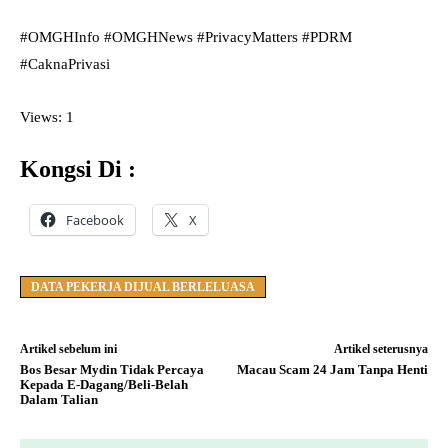
#OMGHInfo #OMGHNews #PrivacyMatters #PDRM
#CaknaPrivasi
Views: 1
Kongsi Di :
Facebook
X
DATA PEKERJA DIJUAL BERLELUASA
Artikel sebelum ini
Artikel seterusnya
Bos Besar Mydin Tidak Percaya
Macau Scam 24 Jam Tanpa Henti
Kepada E-Dagang/Beli-Belah
Dalam Talian