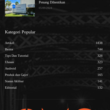
Penang Dihentikan
05/09/2024
Kategori Popular
Artikel
1838
Berita
744
Tips Dan Tutorial
326
Ulasan
323
Android
257
Produk dan Gajet
165
Siaran Akhbar
141
Editorial
132