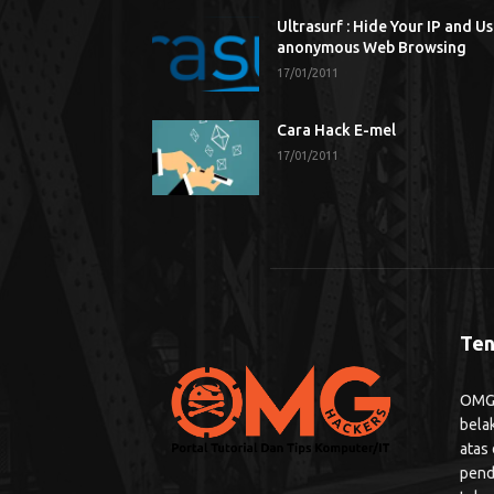
Ultrasurf : Hide Your IP and U
anonymous Web Browsing
17/01/2011
Cara Hack E-mel
17/01/2011
Ten
OMG H
bela
atas
pend