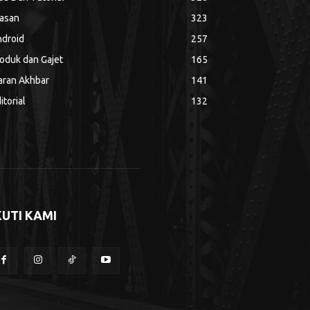
asan
323
droid
257
oduk dan Gajet
165
aran Akhbar
141
itorial
132
KUTI KAMI