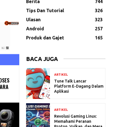
Berita
744
Tips Dan Tutorial
326
Ulasan
323
Android
257
Produk dan Gajet
165
BACA JUGA
ARTIKEL
OSES
Tune Talk Lancar
CARA
Platform E-Dagang Dalam
Aplikasi
ARTIKEL
Revolusi Gaming Linux:
Memahami Peranan
Proton, Vulkan, dan Mesa