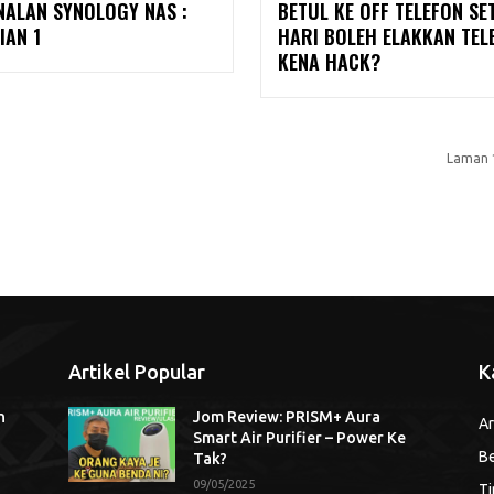
NALAN SYNOLOGY NAS :
BETUL KE OFF TELEFON SE
IAN 1
HARI BOLEH ELAKKAN TEL
KENA HACK?
Laman 
Artikel Popular
K
n
Jom Review: PRISM+ Aura
Ar
Smart Air Purifier – Power Ke
Be
Tak?
09/05/2025
Ti