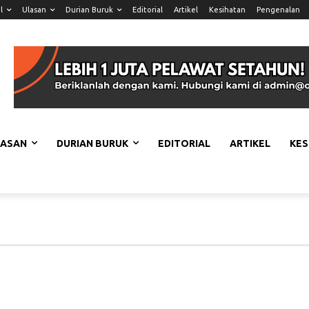
l
Ulasan
Durian Buruk
Editorial
Artikel
Kesihatan
Pengenalan
LASAN
DURIAN BURUK
EDITORIAL
ARTIKEL
KES