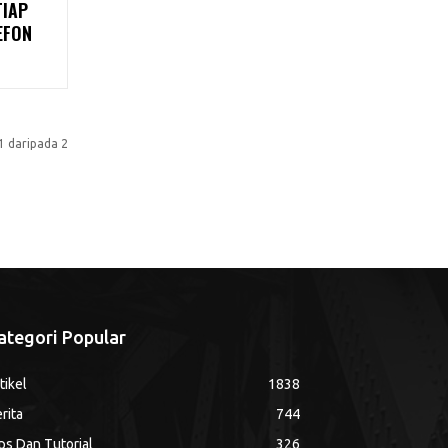
TIAP
EFON
1 daripada 2
ategori Popular
tikel
1838
rita
744
ps Dan Tutorial
326