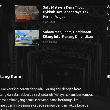
se
Ul
Satu Malaysia Kena Tipu :
Dybbuk Box Sebenarnya Tak
An
Pernah Wujud
Pr
03/01/2021
Si
Saham Menjunam, Pembinaan
Ed
Kilang Intel Penang Dihentikan
05/09/2024
tang Kami
I
ackers kini terdiri daripada 8 orang ahli dengan latar
kang dan alamat berbeza di seluruh Malaysia. Kami berkumpul
 dasar minat yang sama. Bersama-sama berkongsi ilmu,
apat dan info semasa kepada semua dengan fokus kepada