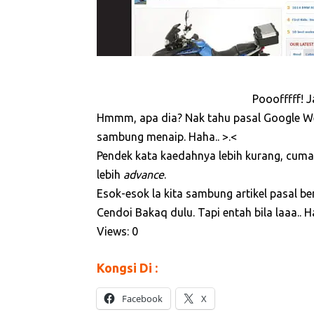
Pooofffff! J
Hmmm, apa dia? Nak tahu pasal Google Web
sambung menaip. Haha.. >.<
Pendek kata kaedahnya lebih kurang, cuma
lebih
advance
.
Esok-esok la kita sambung artikel pasal b
Cendoi Bakaq dulu. Tapi entah bila laaa.. H
Views: 0
Kongsi Di :
Facebook
X