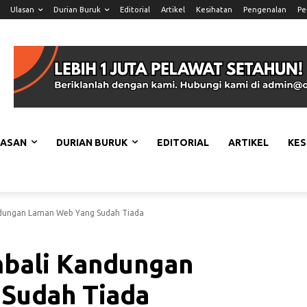
Ulasan
Durian Buruk
Editorial
Artikel
Kesihatan
Pengenalan
Pe
LASAN
DURIAN BURUK
EDITORIAL
ARTIKEL
KES
ndungan Laman Web Yang Sudah Tiada
mbali Kandungan
Sudah Tiada