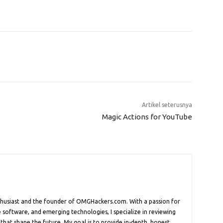
Artikel seterusnya
Magic Actions for YouTube
nthusiast and the founder of OMGHackers.com. With a passion for
 software, and emerging technologies, I specialize in reviewing
 that shape the future. My goal is to provide in-depth, honest,