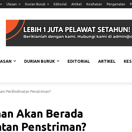
Ulasan
Durian Buruk
Editorial
Artikel
Kesihatan
Pengenalan
P
LASAN
DURIAN BURUK
EDITORIAL
ARTIKEL
KES
lam Perkhidmatan Penstriman?
man Akan Berada
tan Penstriman?