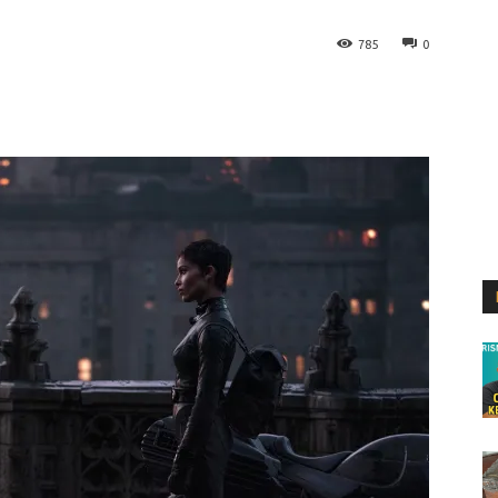
785
0