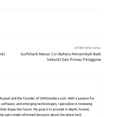
Artikel seterusnya
nti
Surfshark Nexus: Ciri Baharu Menambah Baik
Sekuriti Dan Privasi Pengguna
nthusiast and the founder of OMGHackers.com. With a passion for
 software, and emerging technologies, I specialize in reviewing
 that shape the future. My goal is to provide in-depth, honest,
help users make informed decisions about the latest tech