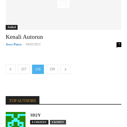
Artikel
Kenali Autorun
Arya Putra
-
18/02/2011
7
217
218
219
TOP AUTHORS
3D2Y
0 JAWATAN
0 KOMEN