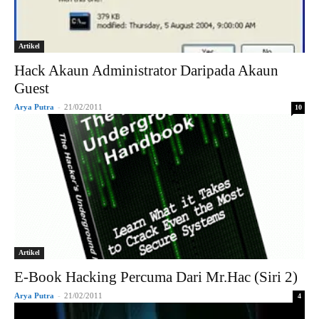
Artikel
Hack Akaun Administrator Daripada Akaun
Guest
Arya Putra
-
21/02/2011
10
Artikel
E-Book Hacking Percuma Dari Mr.Hac (Siri 2)
Arya Putra
-
21/02/2011
4