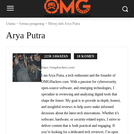
Utama
Semua pengarang
Mesej oleh Arya Putra
Arya Putra
2230 JAWATAN
18 KOMEN
https://omghackers.com/
I am Arya Putra, a tech enthusiast and the founder of
OMGHackers.com. With a passion for cybersecurity,
open-source software, and emerging technologies, I
specialize in reviewing and analyzing digital tools that
shape the future. My goal is to provide in-depth, honest,
and insightful reviews to help users make informed
decisions about the latest tech innovations. Whether it’s
software, hardware, or security-related topics, I strive to
deliver content that is both practical and engaging. If
you’re looking for a dedicated tech reviewer, I’m open